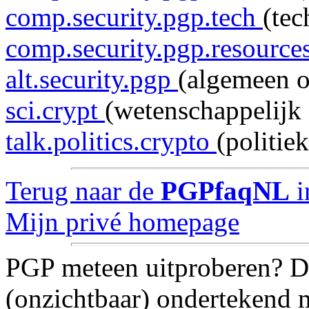
comp.security.pgp.tech
(te
comp.security.pgp.resource
alt.security.pgp
(algemeen 
sci.crypt
(wetenschappelijk 
talk.politics.crypto
(politie
Terug naar de
PGPfaqNL
i
Mijn privé homepage
PGP meteen uitproberen? 
(onzichtbaar) ondertekend