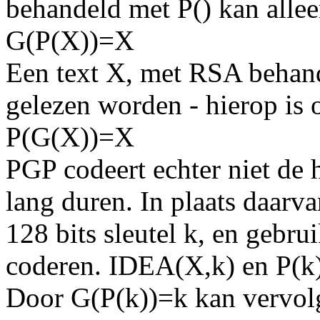
behandeld met P() kan alle
G(P(X))=X
Een text X, met RSA behand
gelezen worden - hierop is 
P(G(X))=X
PGP codeert echter niet de h
lang duren. In plaats daarv
128 bits sleutel k, en gebru
coderen. IDEA(X,k) en P(k) 
Door G(P(k))=k kan vervo