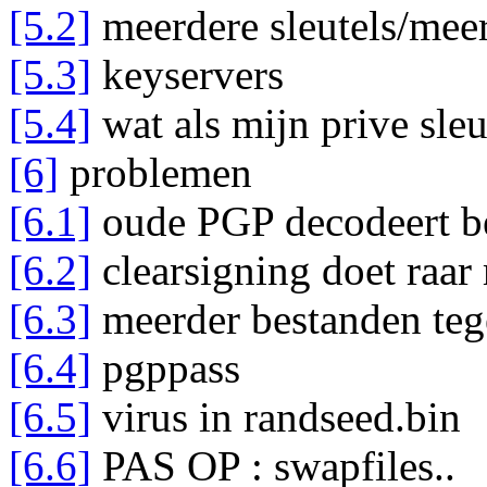
[5.2]
meerdere sleutels/meer
[5.3]
keyservers
[5.4]
wat als mijn prive sleu
[6]
problemen
[6.1]
oude PGP decodeert be
[6.2]
clearsigning doet raar 
[6.3]
meerder bestanden teg
[6.4]
pgppass
[6.5]
virus in randseed.bin
[6.6]
PAS OP : swapfiles..