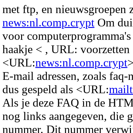
met ftp, en nieuwsgroepen zi
news:nl.comp.crypt
Om duid
voor computerprogramma's d
haakje < , URL: voorzetten 
<URL:
news:nl.comp.crypt
>
E-mail adressen, zoals faq
dus gespeld als <URL:
mail
Als je deze FAQ in de HTML-
nog links aangegeven, die 
nummer. Dit nummer verwij