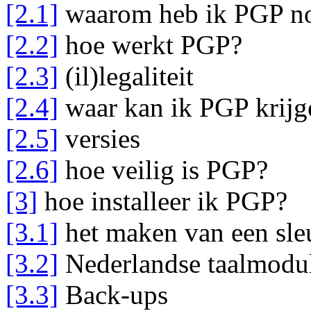
[2.1]
waarom heb ik PGP n
[2.2]
hoe werkt PGP?
[2.3]
(il)legaliteit
[2.4]
waar kan ik PGP krijg
[2.5]
versies
[2.6]
hoe veilig is PGP?
[3]
hoe installeer ik PGP?
[3.1]
het maken van een sle
[3.2]
Nederlandse taalmodu
[3.3]
Back-ups